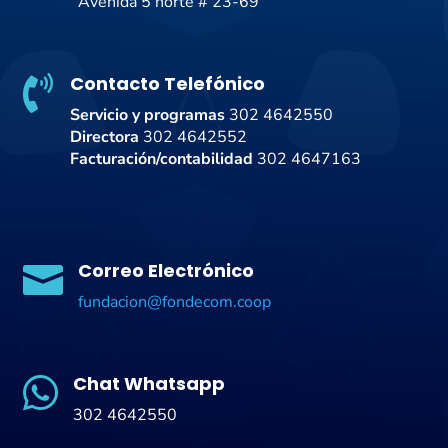
Avenida 5 norte # 23-69
Contacto Telefónico

Servicio y programas
302 4642550
Directora
302 4642552
Facturación/contabilidad
302 4647163
Correo Electrónico

fundacion@fondecom.coop
Chat Whatsapp

302 4642550