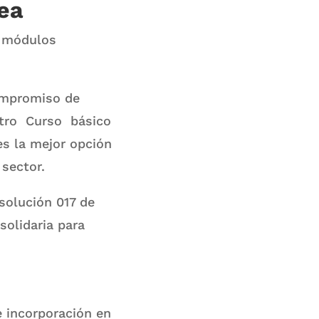
nea
5 módulos
ompromiso de
stro Curso básico
es la mejor opción
 sector.
esolución 017 de
solidaria para
e incorporación en