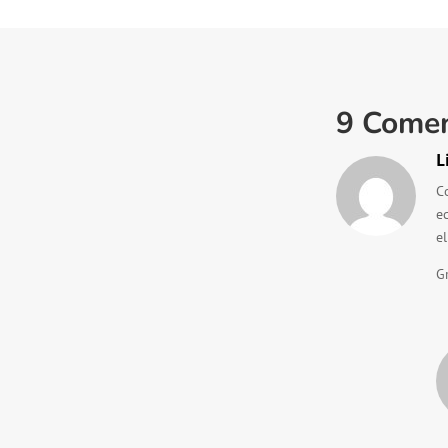
9 Comen
L
C
e
el
G